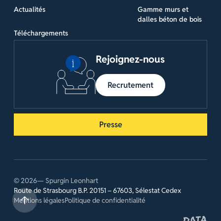
Actualités
Gamme murs et
dalles béton de bois
Téléchargements
Rejoignez-nous
Recrutement
Presse
© 2026— Spurgin Leonhart
Route de Strasbourg B.P. 20151 – 67603, Sélestat Cedex
Mentions légales
Politique de confidentialité
Site réalis