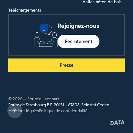
dalles béton de bois
Téléchargements
Rejoignez-nous
Recrutement
Presse
© 2026— Spurgin Leonhart
Route de Strasbourg B.P. 20151 – 67603, Sélestat Cedex
Mentions légales
Politique de confidentialité
Site réalis