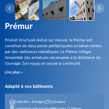
Prémur
Produit structurel réalisé sur mesure, le Prémur est
constitué de deux parois préfabriquées en béton reliées
par des raidisseurs métalliques. Le Prémur intègre
l’ensemble des armatures nécessaires à la résistance de
l’ouvrage. Son noyau en assure la continuité.
Produit léger, il permet le transport et la manutention de
Lire plus
murs de grandes dimensions. Il vous est livré en juste à
temps au rythme de vos chantiers. Le Prémur intègre
Adapté à vos bâtiments
l’ensemble des réservations (électricité, mannequins,
etc). Produit industriel, il permet une économie de
matière première et une qualité constante. Nos solutions
Collectifs < 4 étages
Gymnases
d’accompagnement vous garantissent sécurité et
Logements gde hauteur
Lycées / Collèges