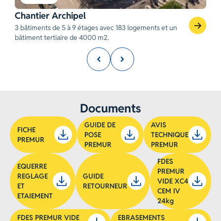
Chantier Archipel
O
3 bâtiments de 5 à 9 étages avec 183 logements et un
S
bâtiment tertiaire de 4000 m2.
V
Documents
GUIDE DE
AVIS
FICHE
POSE
TECHNIQUE
PREMUR
PREMUR
PREMUR
FDES
EQUERRE
PREMUR
REGLAGE
GUIDE
VIDE XC4
ET
RETOURNEUR
CEM IV
ETAIEMENT
24kg
FDES PREMUR VIDE
EBRASEMENTS