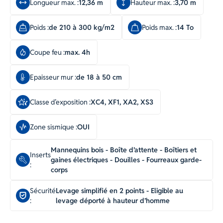
Longueur max. :
12,36 m
Hauteur max. :
3,70 m
Poids :
de 210 à 300 kg/m2
Poids max. :
14 To
Coupe feu :
max. 4h
Epaisseur mur :
de 18 à 50 cm
Classe d’exposition :
XC4, XF1, XA2, XS3
Zone sismique :
OUI
Mannequins bois - Boîte d’attente - Boîtiers et
Inserts
gaines électriques - Douilles - Fourreaux garde-
:
corps
Sécurité
Levage simplifié en 2 points - Eligible au
:
levage déporté à hauteur d’homme